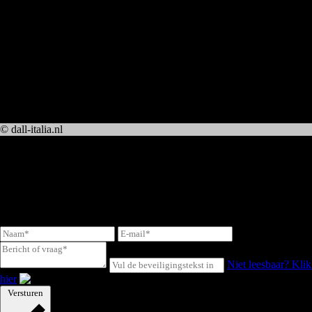
Amusebakjes € 129,50 per 40 stuks
Vitello tonnato (kalfsfricandeau met een tonijnmayonaise),
kappertjes en salade
Carpaccio met truffelmayonaise, Parmezaanse kaas en rucola
Mozzarella bolletjes met rauwe ham en balsamico-creme
Gemarineerde garnalen met gedroogde tomaat
Alle prijzen zijn exclusief 9% BTW
© dall-italia.nl
Contact
Meer informatie of benieuwd naar de mogelijkheden, vul het formulier
in en wij nemen snel contact met je op!
Niet leesbaar? Klik
hier
Versturen