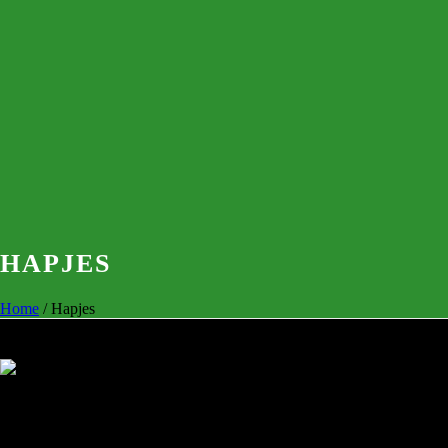
HAPJES
Home
/
Hapjes